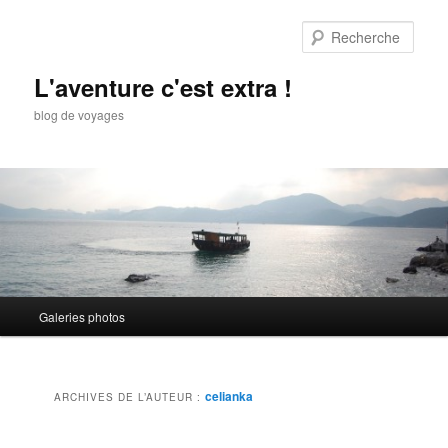
Aller
Aller
au
au
Rech
contenu
contenu
principal
secondaire
L'aventure c'est extra !
blog de voyages
Menu
Galeries photos
principal
celianka
ARCHIVES DE L’AUTEUR :