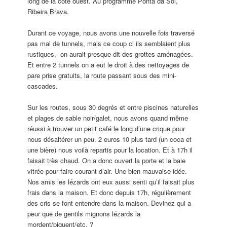
long de la côte ouest. Au programme Ponta da Sol,
Ribeira Brava.
Durant ce voyage, nous avons une nouvelle fois traversé
pas mal de tunnels, mais ce coup ci ils semblaient plus
rustiques, on aurait presque dit des grottes aménagées.
Et entre 2 tunnels on a eut le droit à des nettoyages de
pare prise gratuits, la route passant sous des mini-
cascades.
Sur les routes, sous 30 degrés et entre piscines naturelles
et plages de sable noir/galet, nous avons quand même
réussi à trouver un petit café le long d’une crique pour
nous désaltérer un peu. 2 euros 10 plus tard (un coca et
une bière) nous voilà repartis pour la location. Et à 17h il
faisait très chaud. On a donc ouvert la porte et la baie
vitrée pour faire courant d’air. Une bien mauvaise idée.
Nos amis les lézards ont eux aussi senti qu’il faisait plus
frais dans la maison. Et donc depuis 17h, régulièrement
des cris se font entendre dans la maison. Devinez qui a
peur que de gentils mignons lézards la
mordent/piquent/etc. ?