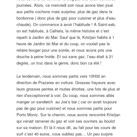
journées. Alors, ce mercredi soir nous avons bien joué
aux petits cochons mais surprise, plus de gaz dans la
bonbonne ( donc plus de gaz pour cuisiner et plus d’eau
chaude). On commence à avoir l’habitude ! A Saint-seb,
on est habitués, à Calheta, la même histoire et c’est
reparti à Jardim do Mar. Sauf que là, Kristjan habite à 1
heure de Jardim do Mar et du coup, on voulait pas le
refaire bouger pour une soirée, et nous avons pris une
douche à peine froide. Et oui sans gaz, l’eau était à 21
degrès, un truc dans le genre, donc bon ca été !
Le lendemain, nous sommes partis vers 10H30 en
direction de Prazeres en voiture. Grosses frayeurs avec
leurs grosses pentes et routes étroites, une fois de plus et
rien d’exceptionnel à voir. Du coup, nous sommes allés
manger un sandwich au Joe’s bar ( car on avait toujours
pas de gaz pour cuisiner) et nous sommes partis pour
Porto Moniz. Sur le chemin, nous avons rencontré Kristjan
qui venait ramener du gaz et voir ses ouvriers au boulot
sur sa maison. Et là il nous dit, au fait pour les cours de
surf c’est 40 euros, vous oubliez pas… Un peu surpris