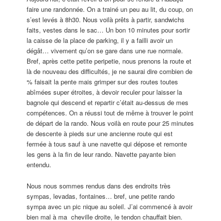
faire une randonnée. On a trainé un peu au lit, du coup, on
s’est levés à 8h30. Nous voilà prêts à partir, sandwichs
faits, vestes dans le sac… Un bon 10 minutes pour sortir
la caisse de la place de parking, il y a failli avoir un
dégât… vivement qu’on se gare dans une rue normale.
Bref, après cette petite peripetie, nous prenons la route et
là de nouveau des difficultés, je ne saurai dire combien de
% faisait la pente mais grimper sur des routes toutes
abîmées super étroites, à devoir reculer pour laisser la
bagnole qui descend et repartir c’était au-dessus de mes
compétences. On a réussi tout de même à trouver le point
de départ de la rando. Nous voilà en route pour 25 minutes
de descente à pieds sur une ancienne route qui est
fermée à tous sauf à une navette qui dépose et remonte
les gens à la fin de leur rando. Navette payante bien
entendu.
Nous nous sommes rendus dans des endroits très
sympas, levadas, fontaines… bref, une petite rando
sympa avec un pic nique au soleil. J’ai commencé à avoir
bien mal à ma cheville droite, le tendon chauffait bien.