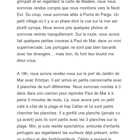
grimpait et en regardant la carte de Madère, nous nous
sommes rendus compte que nous montions vers le Nord
Est. Du coup, nous sommes allés à Ponta do Pargo. Un
petit village où il y a un phare dont la vue sur la mer est
plutôt sympa. Nous avons pris quelques photos et
sommes rentrés tranquillement. Sur la route, nous avons
fait quelques petites courses à Paul do Mar, dans un mini
supermercado. Les portugais ne sont pas bien bavards
avec les étrangers… mais bon, ils font leur boulot me
direz-vous.
A 18h, nous avions rendez-vous sur le port de Jardim do
Mar avec Kristjan. Il est arrivé en petite camionnette avec
3 planches de surf différentes. Nous sommes montés à 3
dans dans son camion pour rejoindre Paul do Mar à à
peine 5 minutes de route. Là, nous avons pris un petit
café à côté de la plage et hop Célian et lui sont partis
chercher les planches. Il a gonflé une planche (jamais vu
ça avant) puis ils sont partis avec les 3 planches sur la
plage. Moi, je suis restée spectatrice, entourée d’enfants
portugais qui regardaient les surfeurs déjà présent, enfin
un surfeur et des bodyboardeurs. Célian a essayé le