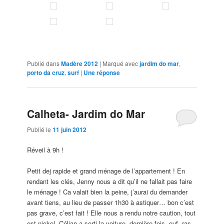
Publié dans
Madère 2012
|
Marqué avec
jardim do mar
,
porto da cruz
,
surf
|
Une
réponse
Calheta- Jardim do Mar
Publié le
11 juin 2012
Réveil à 9h !
Petit dej rapide et grand ménage de l’appartement ! En
rendant les clés, Jenny nous a dit qu’il ne fallait pas faire
le ménage ! Ca valait bien la peine, j’aurai du demander
avant tiens, au lieu de passer 1h30 à astiquer… bon c’est
pas grave, c’est fait ! Elle nous a rendu notre caution, tout
est nickel. Célian a sorti la voiture, dernière fois, ouf, ras