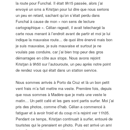
la route pour Funchal. Il était 9h15 passée, alors j’ai
envoyé un sms a Kristjan pour lui dire que nous serions
un peu en retard, sachant qu’on s’était perdu dans
Funchal à cause de mon « non sens de lecture
cartographique ». Célian rageait, il avait telechargé la
carte nous menant à l’endroit avant de partir et moi je lui
indique la mauvaise route… de quoi être énervé mais bon
je suis mauvaise, je suis mauvaise et surtout je ne
voulais pas conduire, car j’ai bien trop peur des gros
démarrages en côte aux stops. Nous avons rejoint
Kristjan à 9h50 sur l’autouroute, un peu après notre point
de rendez vous qui était dans un station service.
Nous sommes arrivés à Porto da Cruz et là un bon petit
vent frais m’a fait mettre ma veste. Première fois, depuis
que nous sommes à Madère que je mets une veste le
matin… Un petit café et les gars sont partis surfer. Moi j’ai
pris des photos, comme d’hab. Célian a commencé à
fatiguer et à avoir froid et du coup m’a rejoint ver 11h35.
Pendant ce temps, Kristjan continuait à surfer, entouré de
touristes qui le prenaient en photo. Puis est arrivé un ami