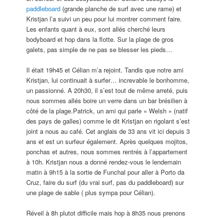
paddleboard
(grande planche de surf avec une rame) et
Kristjan l’a suivi un peu pour lui montrer comment faire.
Les enfants quant à eux, sont allés cherché leurs
bodyboard et hop dans la flotte. Sur la plage de gros
galets, pas simple de ne pas se blesser les pieds…
Il était 19h45 et Célian m’a rejoint. Tandis que notre ami
Kristjan, lui continuait à surfer… increvable le bonhomme,
un passionné. A 20h30, il s’est tout de même arreté, puis
nous sommes allés boire un verre dans un bar brésilien à
côté de la plage.Patrick, un ami qui parle « Welsh » (natif
des pays de galles) comme le dit Kristjan en rigolant s’est
joint a nous au café. Cet anglais de 33 ans vit ici depuis 3
ans et est un surfeur également. Après quelques mojitos,
ponchas et autres, nous sommes rentrés à l’appartement
à 10h. Kristjan nous a donné rendez-vous le lendemain
matin à 9h15 à la sortie de Funchal pour aller à Porto da
Cruz, faire du surf (du vrai surf, pas du paddleboard) sur
une plage de sable ( plus sympa pour Célian).
Réveil à 8h plutot difficile mais hop à 8h35 nous prenons