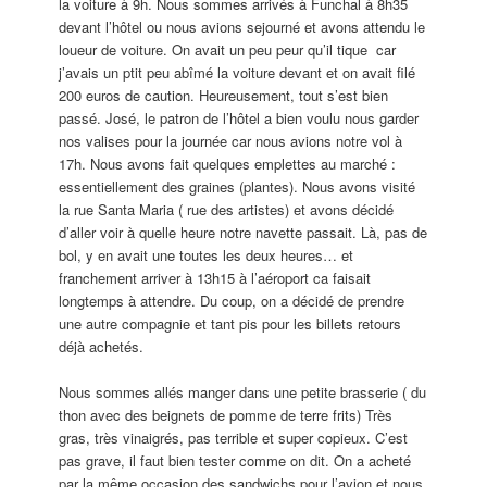
la voiture à 9h. Nous sommes arrivés à Funchal à 8h35
devant l’hôtel ou nous avions sejourné et avons attendu le
loueur de voiture. On avait un peu peur qu’il tique car
j’avais un ptit peu abîmé la voiture devant et on avait filé
200 euros de caution. Heureusement, tout s’est bien
passé. José, le patron de l’hôtel a bien voulu nous garder
nos valises pour la journée car nous avions notre vol à
17h. Nous avons fait quelques emplettes au marché :
essentiellement des graines (plantes). Nous avons visité
la rue Santa Maria ( rue des artistes) et avons décidé
d’aller voir à quelle heure notre navette passait. Là, pas de
bol, y en avait une toutes les deux heures… et
franchement arriver à 13h15 à l’aéroport ca faisait
longtemps à attendre. Du coup, on a décidé de prendre
une autre compagnie et tant pis pour les billets retours
déjà achetés.
Nous sommes allés manger dans une petite brasserie ( du
thon avec des beignets de pomme de terre frits) Très
gras, très vinaigrés, pas terrible et super copieux. C’est
pas grave, il faut bien tester comme on dit. On a acheté
par la même occasion des sandwichs pour l’avion et nous