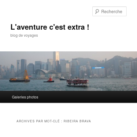
Aller
Aller
au
au
Rech
contenu
contenu
principal
secondaire
L'aventure c'est extra !
blog de voyages
Menu
Galeries photos
principal
ARCHIVES PAR MOT-CLÉ :
RIBEIRA BRAVA