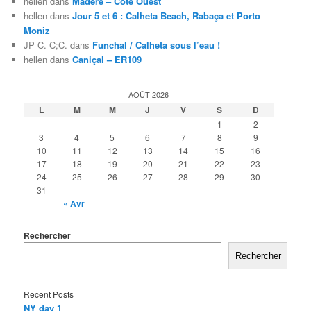
hellen
dans
Madère – Côte Ouest
hellen
dans
Jour 5 et 6 : Calheta Beach, Rabaça et Porto
Moniz
JP C. C;C.
dans
Funchal / Calheta sous l’eau !
hellen
dans
Caniçal – ER109
AOÛT 2026
L
M
M
J
V
S
D
1
2
3
4
5
6
7
8
9
10
11
12
13
14
15
16
17
18
19
20
21
22
23
24
25
26
27
28
29
30
31
« Avr
Rechercher
Rechercher
Recent Posts
NY day 1