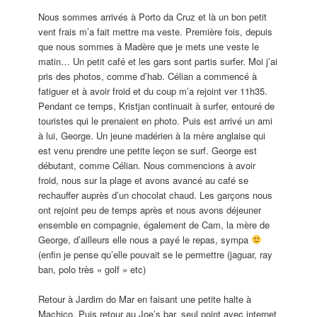
Nous sommes arrivés à Porto da Cruz et là un bon petit
vent frais m’a fait mettre ma veste. Première fois, depuis
que nous sommes à Madère que je mets une veste le
matin… Un petit café et les gars sont partis surfer. Moi j’ai
pris des photos, comme d’hab. Célian a commencé à
fatiguer et à avoir froid et du coup m’a rejoint ver 11h35.
Pendant ce temps, Kristjan continuait à surfer, entouré de
touristes qui le prenaient en photo. Puis est arrivé un ami
à lui, George. Un jeune madérien à la mère anglaise qui
est venu prendre une petite leçon se surf. George est
débutant, comme Célian. Nous commencions à avoir
froid, nous sur la plage et avons avancé au café se
rechauffer auprès d’un chocolat chaud. Les garçons nous
ont rejoint peu de temps après et nous avons déjeuner
ensemble en compagnie, également de Cam, la mère de
George, d’ailleurs elle nous a payé le repas, sympa
(enfin je pense qu’elle pouvait se le permettre (jaguar, ray
ban, polo très « golf » etc)
Retour à Jardim do Mar en faisant une petite halte à
Machico. Puis retour au Joe’s bar, seul point avec internet