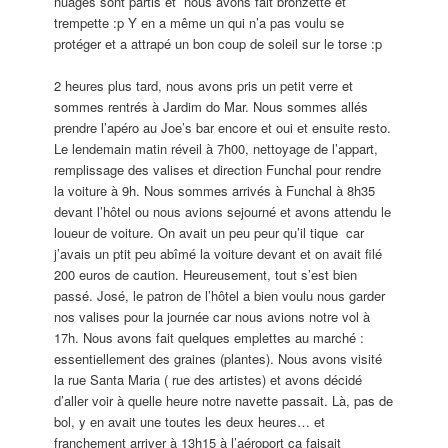
nuages sont partis et nous avons fait bronzette et
trempette :p Y en a même un qui n’a pas voulu se
protéger et a attrapé un bon coup de soleil sur le torse :p
2 heures plus tard, nous avons pris un petit verre et
sommes rentrés à Jardim do Mar. Nous sommes allés
prendre l’apéro au Joe’s bar encore et oui et ensuite resto.
Le lendemain matin réveil à 7h00, nettoyage de l’appart,
remplissage des valises et direction Funchal pour rendre
la voiture à 9h. Nous sommes arrivés à Funchal à 8h35
devant l’hôtel ou nous avions sejourné et avons attendu le
loueur de voiture. On avait un peu peur qu’il tique car
j’avais un ptit peu abîmé la voiture devant et on avait filé
200 euros de caution. Heureusement, tout s’est bien
passé. José, le patron de l’hôtel a bien voulu nous garder
nos valises pour la journée car nous avions notre vol à
17h. Nous avons fait quelques emplettes au marché :
essentiellement des graines (plantes). Nous avons visité
la rue Santa Maria ( rue des artistes) et avons décidé
d’aller voir à quelle heure notre navette passait. Là, pas de
bol, y en avait une toutes les deux heures… et
franchement arriver à 13h15 à l’aéroport ca faisait