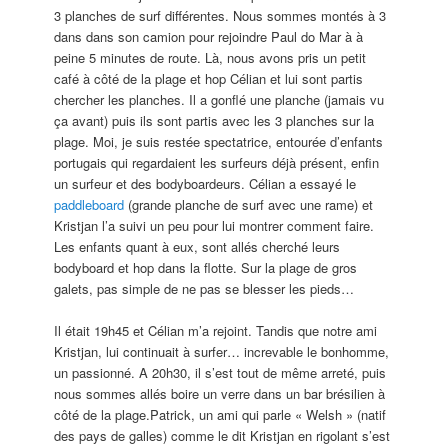
3 planches de surf différentes. Nous sommes montés à 3
dans dans son camion pour rejoindre Paul do Mar à à
peine 5 minutes de route. Là, nous avons pris un petit
café à côté de la plage et hop Célian et lui sont partis
chercher les planches. Il a gonflé une planche (jamais vu
ça avant) puis ils sont partis avec les 3 planches sur la
plage. Moi, je suis restée spectatrice, entourée d’enfants
portugais qui regardaient les surfeurs déjà présent, enfin
un surfeur et des bodyboardeurs. Célian a essayé le
paddleboard
(grande planche de surf avec une rame) et
Kristjan l’a suivi un peu pour lui montrer comment faire.
Les enfants quant à eux, sont allés cherché leurs
bodyboard et hop dans la flotte. Sur la plage de gros
galets, pas simple de ne pas se blesser les pieds…
Il était 19h45 et Célian m’a rejoint. Tandis que notre ami
Kristjan, lui continuait à surfer… increvable le bonhomme,
un passionné. A 20h30, il s’est tout de même arreté, puis
nous sommes allés boire un verre dans un bar brésilien à
côté de la plage.Patrick, un ami qui parle « Welsh » (natif
des pays de galles) comme le dit Kristjan en rigolant s’est