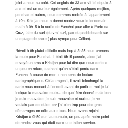
joint a nous au café. Cet anglais de 33 ans vit ici depuis 3
ans et est un surfeur également. Après quelques mojitos,
ponchas et autres, nous sommes rentrés à l’appartement
à 10h. Kristjan nous a donné rendez-vous le lendemain
matin à 9h15 à la sortie de Funchal pour aller à Porto da
Cruz, faire du surf (du vrai surf, pas du paddleboard) sur
une plage de sable ( plus sympa pour Célian).
Réveil à 8h plutot difficile mais hop à 8h35 nous prenons
la route pour Funchal. Il était 9h15 passée, alors j’ai
envoyé un sms a Kristjan pour lui dire que nous serions
un peu en retard, sachant qu’on s’était perdu dans
Funchal à cause de mon « non sens de lecture
cartographique ». Célian rageait, il avait telechargé la
carte nous menant à l’endroit avant de partir et moi je lui
indique la mauvaise route… de quoi être énervé mais bon
je suis mauvaise, je suis mauvaise et surtout je ne
voulais pas conduire, car j’ai bien trop peur des gros
démarrages en côte aux stops. Nous avons rejoint
Kristjan à 9h50 sur l’autouroute, un peu après notre point
de rendez vous qui était dans un station service.