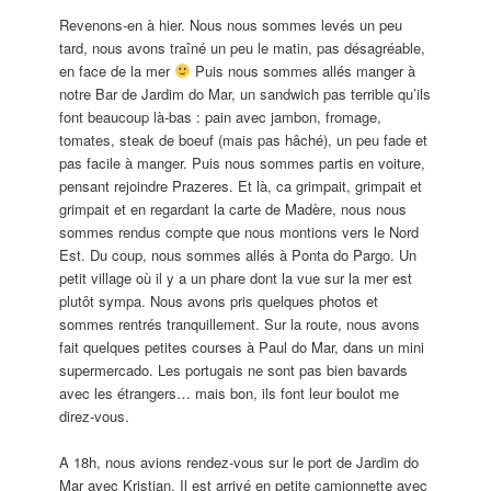
Revenons-en à hier. Nous nous sommes levés un peu
tard, nous avons traîné un peu le matin, pas désagréable,
en face de la mer
Puis nous sommes allés manger à
notre Bar de Jardim do Mar, un sandwich pas terrible qu’ils
font beaucoup là-bas : pain avec jambon, fromage,
tomates, steak de boeuf (mais pas hâché), un peu fade et
pas facile à manger. Puis nous sommes partis en voiture,
pensant rejoindre Prazeres. Et là, ca grimpait, grimpait et
grimpait et en regardant la carte de Madère, nous nous
sommes rendus compte que nous montions vers le Nord
Est. Du coup, nous sommes allés à Ponta do Pargo. Un
petit village où il y a un phare dont la vue sur la mer est
plutôt sympa. Nous avons pris quelques photos et
sommes rentrés tranquillement. Sur la route, nous avons
fait quelques petites courses à Paul do Mar, dans un mini
supermercado. Les portugais ne sont pas bien bavards
avec les étrangers… mais bon, ils font leur boulot me
direz-vous.
A 18h, nous avions rendez-vous sur le port de Jardim do
Mar avec Kristjan. Il est arrivé en petite camionnette avec