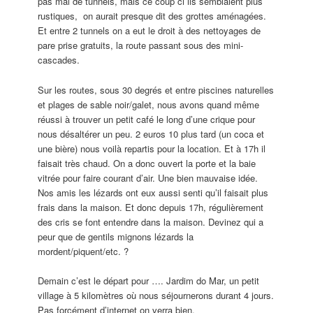
pas mal de tunnels, mais ce coup ci ils semblaient plus
rustiques, on aurait presque dit des grottes aménagées.
Et entre 2 tunnels on a eut le droit à des nettoyages de
pare prise gratuits, la route passant sous des mini-
cascades.
Sur les routes, sous 30 degrés et entre piscines naturelles
et plages de sable noir/galet, nous avons quand même
réussi à trouver un petit café le long d’une crique pour
nous désaltérer un peu. 2 euros 10 plus tard (un coca et
une bière) nous voilà repartis pour la location. Et à 17h il
faisait très chaud. On a donc ouvert la porte et la baie
vitrée pour faire courant d’air. Une bien mauvaise idée.
Nos amis les lézards ont eux aussi senti qu’il faisait plus
frais dans la maison. Et donc depuis 17h, régulièrement
des cris se font entendre dans la maison. Devinez qui a
peur que de gentils mignons lézards la
mordent/piquent/etc. ?
Demain c’est le départ pour …. Jardim do Mar, un petit
village à 5 kilomètres où nous séjournerons durant 4 jours.
Pas forcément d’internet on verra bien.