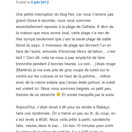
Publié le
9 juin 2012
Une petite interruption du blog hier, car nous n’avions pas
grand chose à raconter, nous nous sommes
essentiellement reposés à la plage de Calheta. A 4km de
la maison que nous avons loué, cette plage n’a rien de
très sympa seulement que c’est la seule plage de sable
blond du pays. 2 morceaux de plage qui donnent l’un en
face de l’autre, entourés d’énormes blocs de béton… c’est
laid !! Ceci dit, cela ne nous a pas empêché de faire
bronzette pendant 2 bonnes heures. Le soir… j’étais rouge
(Marlène) je me suis pris de gros coups de soleil sur le
ventre sur les cuisses et en haut de la poitrine… même
avec de la crème solaire que j’avais étalé partout, le soleil
est violent ici. Nous nous sommes baignés un petit peu,
histoire de se rafraîchir
Et soirée tranquille par la suite.
Aujourd’hui, c’était réveil à 8h pour se rendre à Rabaça
faire une randonnée. On a trainé un peu au lit, du coup, on
s’est levés à 8h30. Nous voilà prêts à partir, sandwichs
faits, vestes dans le sac… Un bon 10 minutes pour sortir
la caisse de la place de parking, il y a failli avoir un