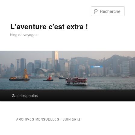
Aller
Aller
au
au
Rech
contenu
contenu
principal
secondaire
L'aventure c'est extra !
blog de voyages
Menu
Galeries photos
principal
ARCHIVES MENSUELLES :
JUIN 2012