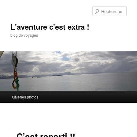
Aller
au
Rech
contenu
principal
L'aventure c'est extra !
blog de voyages
Menu
Galeries photos
principal
C’est reparti !!