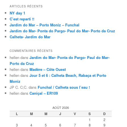
ARTICLES RÉCENTS
NY day 1
C’est reparti !!
Jardim do Mar – Porto Moniz – Funchal
Jardim do Mar- Ponta do Pargo- Paul do Mar- Porto da Cruz
Calheta- Jardim do Mar
COMMENTAIRES RÉCENTS
hellen
dans
Jardim do Mar- Ponta do Pargo- Paul do Mar-
Porto da Cruz
hellen
dans
Madère – Côte Ouest
hellen
dans
Jour 5 et 6 : Calheta Beach, Rabaça et Porto
Moniz
JP C. C;C.
dans
Funchal / Calheta sous l’eau !
hellen
dans
Caniçal – ER109
AOÛT 2026
L
M
M
J
V
S
D
1
2
3
4
5
6
7
8
9