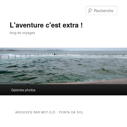
Aller
Aller
au
au
Rech
contenu
contenu
principal
secondaire
L'aventure c'est extra !
blog de voyages
Menu
Galeries photos
principal
ARCHIVES PAR MOT-CLÉ :
PONTA DA SOL