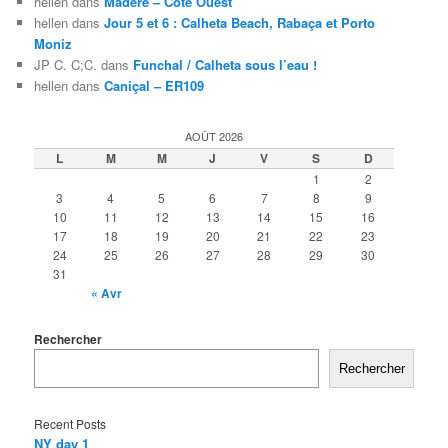
hellen
dans
Madère – Côte Ouest
hellen
dans
Jour 5 et 6 : Calheta Beach, Rabaça et Porto
Moniz
JP C. C;C.
dans
Funchal / Calheta sous l’eau !
hellen
dans
Caniçal – ER109
AOÛT 2026
L
M
M
J
V
S
D
1
2
3
4
5
6
7
8
9
10
11
12
13
14
15
16
17
18
19
20
21
22
23
24
25
26
27
28
29
30
31
« Avr
Rechercher
Rechercher
Recent Posts
NY day 1