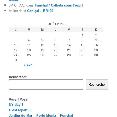
JP C. C;C.
dans
Funchal / Calheta sous l’eau !
hellen
dans
Caniçal – ER109
AOÛT 2026
L
M
M
J
V
S
D
1
2
3
4
5
6
7
8
9
10
11
12
13
14
15
16
17
18
19
20
21
22
23
24
25
26
27
28
29
30
31
« Avr
Rechercher
Rechercher
Recent Posts
NY day 1
C’est reparti !!
Jardim do Mar – Porto Moniz – Funchal